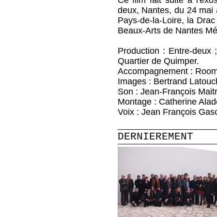
Ce film fait suite à l'ex
deux, Nantes, du 24 mai a
Pays-de-la-Loire, la Drac
Beaux-Arts de Nantes Mét
Production : Entre-deu
Quartier de Quimper.
Accompagnement : Room
Images : Bertrand Latouc
Son : Jean-François Mait
Montage : Catherine Alad
Voix : Jean François Gas
DERNIEREMENT