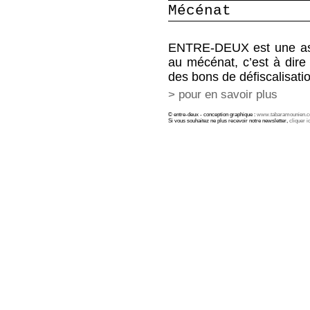
Mécénat
ENTRE-DEUX est une assoc
au mécénat, c’est à dire
des bons de défiscalisati
> pour en savoir plus
© entre-deux - conception graphique :
www.tabaramounien.
Si vous souhaitez ne plus recevoir notre newsletter,
cliquer ic