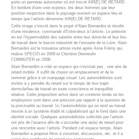
porte un panneau autoroutier où est inscrit AIR(E) DE RETARD.
En bordure d’une voie express, les deux hommes par leur
position respective dans le paysage ouvrent un espace lieu et
temps que l’artiste dénomme AIR(E) DE RETARD.
Cette image s’inscrit dans le projet d’Alain Bernardini et résulte
d’une résidence, commande d’Entre-deux à l’artiste. Le prétexte
en est l’hypermobilité des salariés entre leur domicile et leur lieu
de travail dans le bassin industriel de l’estuaire de la Loire. Alain
Bernardini est le troisième artiste invité après Anne Frémy qui
réalise SPECIO en 2009 et Chimène Denneulin
COMMUTER en 2008.
Alain Bernardini a créé un espace qui n’existait pas : une aire de
retard mobile. Il suffit de choisir un emplacement et de le
nommer grâce à un marquage visuel. Les automobilistes sont
invités à y prendre du retard sur le temps de leur trajet
domicile/lieu de travail en toute conscience et tranquillité
relative. Cette proposition arrive dans un contexte tendu où les
employeurs sont dans une pression par rapport à la question de
la ponctualité au travail. Ici l’automobiliste qui se rend au travail
résiste à un système établi et culpabilisant qui le fond dans une
identité sociale. Quelques automobilistes sollicités par l’artiste
ont pris de l’avance afin de s’accorder une air(e) de retard pour
une rencontre avec l’artiste. Pendant cet espace temps, Alain
Bernardini a proposé films à visionner, discussions, etc. et il a