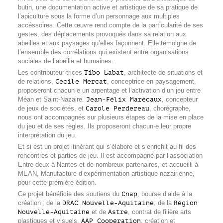
butin, une documentation active et artistique de sa pratique de
l’apiculture sous la forme d’un personnage aux multiples
accéssoires. Cette œuvre rend compte de la particularité de ses
gestes, des déplacements provoqués dans sa relation aux
abeilles et aux paysages qu’elles façonnent. Elle témoigne de
l’ensemble des corrélations qui existent entre organisations
sociales de l’abeille et humaines.
Les contributeur·trices
Tibo Labat
, architecte de situations et
de relations,
Cécile Mercat
, conceptrice en paysagement,
proposeront chacun·e un arpentage et l’activation d’un jeu entre
Méan et Saint-Nazaire.
Jean-Félix Marécaux
, concepteur
de jeux de sociétés, et
Carole Perdereau
, chorégraphe,
nous ont accompagnés sur plusieurs étapes de la mise en place
du jeu et de ses règles. Ils proposeront chacun·e leur propre
interprétation du jeu.
Et si est un projet itinérant qui s’élabore et s’enrichit au fil des
rencontres et parties de jeu. Il est accompagné par l’association
Entre-deux à Nantes et de nombreux partenaires, et accueilli à
MEAN, Manufacture d’expérimentation artistique nazairienne,
pour cette première édition.
Ce projet bénéficie des soutiens du
Cnap
, bourse d’aide à la
création ; de la
DRAC Nouvelle-Aquitaine
, de la
Région
Nouvelle-Aquitaine
et de
Astre
, contrat de filière arts
plastiques et visuels,
AAP Coopération
, création et