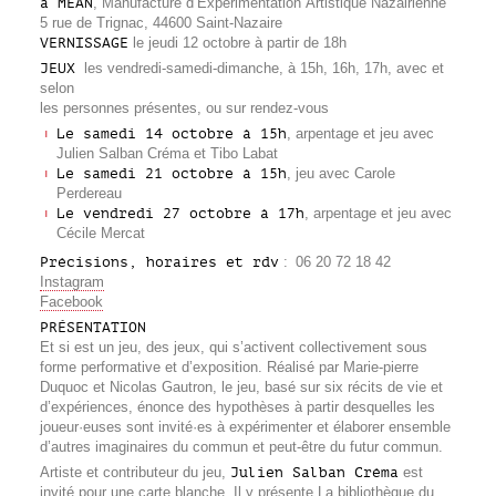
à MEAN
, Manufacture d’Expérimentation Artistique Nazairienne
5 rue de Trignac, 44600 Saint-Nazaire
VERNISSAGE
le jeudi 12 octobre à partir de 18h
JEUX
les vendredi-samedi-dimanche, à 15h, 16h, 17h, avec et
selon
les personnes présentes, ou sur rendez-vous
Le samedi 14 octobre à 15h
, arpentage et jeu avec
Julien Salban Créma et Tibo Labat
Le samedi 21 octobre à 15h
, jeu avec Carole
Perdereau
Le vendredi 27 octobre à 17h
, arpentage et jeu avec
Cécile Mercat
Précisions, horaires et rdv
: 06 20 72 18 42
Instagram
Facebook
PRÉSENTATION
Et si est un jeu, des jeux, qui s’activent collectivement sous
forme performative et d’exposition. Réalisé par Marie-pierre
Duquoc et Nicolas Gautron, le jeu, basé sur six récits de vie et
d’expériences, énonce des hypothèses à partir desquelles les
joueur·euses sont invité·es à expérimenter et élaborer ensemble
d’autres imaginaires du commun et peut-être du futur commun.
Artiste et contributeur du jeu,
Julien Salban Créma
est
invité pour une carte blanche. Il y présente La bibliothèque du