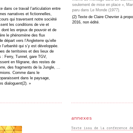
seulement de mise en place », Marg
 dans ce travail l’articulation entre
paru dans Le Monde (1977).
mes narratives et fictionnelles,
(2) Texte de Claire Chevrier à propo
cours qui traversent notre société
2016, non édité.
sent les conditions de vie et
re, dont les enjeux de pouvoir et de
mière le phénomène des flux
de départ vers l’Angleterre qu’elle
 l’urbanité qui s’y est développée.
ues de territoires et des lieux de
 : Ferry, Tunnel, gare TGV,
issent en filigrane, des restes de
erre, des fragments de la Jungle, …
 camions. Comme dans le
pparaissent dans le paysage,
tes dialoguent(2). »
annexes
Texte issu de la conférence d