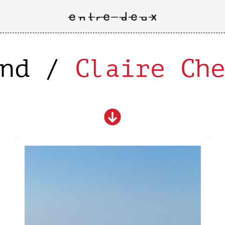
and /
Claire Ch