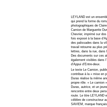
LEYLAND est un ensemble
qui prend la forme du roma
photographiques de Claire 
Camion de Marguerite Duras
Chevrier, imprimé sur dos
fois exposé à la base d’A
des palissades dans la vi
travail retourne au plus p
lettres, dans la rue, dans l
Des documents sur ces af
également visibles dans l’
d’Appui d’Entre-deux.
Le texte Le Camion, publi
contribue à la « mise en p
Duras réalise la même ann
propre rôle. « Le camion »
Duras, autrice, et un jeune
rencontre entre deux pers
route. Le titre LEYLAND 
célèbre de constructeur au
SAVIEM, marque française 