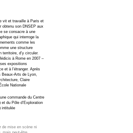
 vit et travaille à Paris et
oir obtenu son DNSEP aux
le se consacre à une
phique qui interroge la
onnements comme les
omme une structure
territoire, d’y circuler.
a Médicis à Rome en 2007 –
uses expositions
e et à l’étranger. Après
es Beaux-Arts de Lyon,
rchitecture, Claire
École Nationale
 d’une commande du Centre
 et du Pôle d’Exploration
intitulée
er de mise en scène ni
n
, mais peut-être