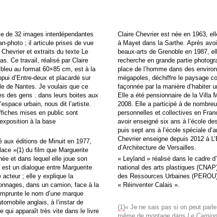
 de 32 images interdépendantes
Claire Chevrier est née en 1963, elle
n-photo ; il articule prises de vue
à Mayet dans la Sarthe. Après av
Chevrier et extraits du texte Le
beaux-arts de Grenoble en 1987, el
. Ce travail, réalisé par Claire
recherche en grande partie photogra
 bleu au format 60×85 cm, est à la
place de l’homme dans des envir
ppui d’Entre-deux et placardé sur
mégapoles, déchiffre le paysage c
lle de Nantes. Je voulais que ce
façonnée par la manière d’habiter un 
rès des gens : dans leurs boites aux
Elle a été pensionnaire de la Vill
’espace urbain, nous dit l’artiste.
2008. Elle a participé à de nombre
fiches mises en public sont
personnelles et collectives en Franc
exposition à la base
avoir enseigné six ans à l’école d
puis sept ans à l’école spéciale d’a
Chevrier enseigne depuis 2012 à L’
é aux éditions de Minuit en 1977,
d’Architecture de Versailles.
lace »(1) du film que Marguerite
ée et dans lequel elle joue son
« Leyland » réalisé dans le cadre
 est un dialogue entre Marguerite
national des arts plastiques (CNAP)
 acteur ; elle y explique la
des Ressources Urbaines (PEROU) 
onnages, dans un camion, face à la
« Réinventer Calais ».
emprunte le nom d’une marque
tomobile anglais, à l’instar de
(1)
« Je ne sais pas si on peut parl
qui apparaît très vite dans le livre
même de montage dans
Le Camio