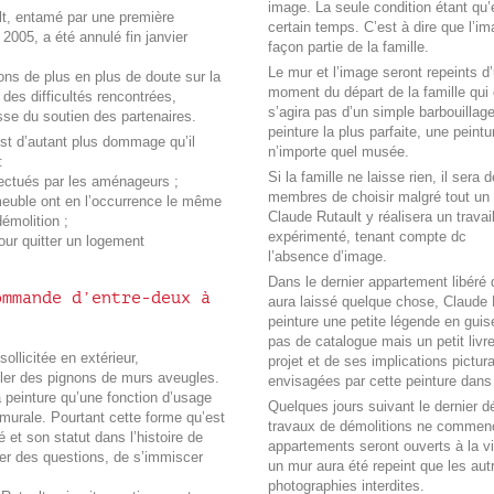
image. La seule condition étant qu’e
lt, entamé par une première
certain temps. C’est à dire que l’i
n 2005, a été annulé fin janvier
façon partie de la famille.
Le mur et l’image seront repeints 
ons de plus en plus de doute sur la
moment du départ de la famille qui c
 des difficultés rencontrées,
s’agira pas d’un simple barbouillage
esse du soutien des partenaires.
peinture la plus parfaite, une peintu
est d’autant plus dommage qu’il
n’importe quel musée.
:
Si la famille ne laisse rien, il sera
fectués par les aménageurs ;
membres de choisir malgré tout un 
meuble ont en l’occurrence le même
Claude Rutault y réalisera un travail
démolition ;
expérimenté, tenant compte dc
 pour quitter un logement
l’absence d’image.
Dans le dernier appartement libéré 
ommande d’entre-deux à
aura laissé quelque chose, Claude R
peinture une petite légende en guise
pas de catalogue mais un petit livr
ollicitée en extérieur,
projet et de ses implications pictura
ller des pignons de murs aveugles.
envisagées par cette peinture dans
la peinture qu’une fonction d’usage
Quelques jours suivant le dernier d
 murale. Pourtant cette forme qu’est
travaux de démolitions ne commenc
é et son statut dans l’histoire de
appartements seront ouverts à la vi
ser des questions, de s’immiscer
un mur aura été repeint que les aut
photographies interdites.