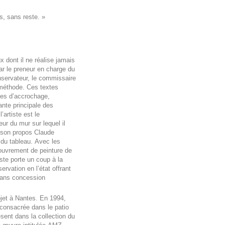
s, sans reste. »
 dont il ne réalise jamais
par le preneur en charge du
onservateur, le commissaire
-méthode. Ces textes
des d’accrochage,
ante principale des
’artiste est le
ur du mur sur lequel il
e son propos Claude
é du tableau. Avec les
ouvrement de peinture de
iste porte un coup à la
rvation en l’état offrant
sans concession
ojet à Nantes. En 1994,
t consacrée dans le patio
sent dans la collection du