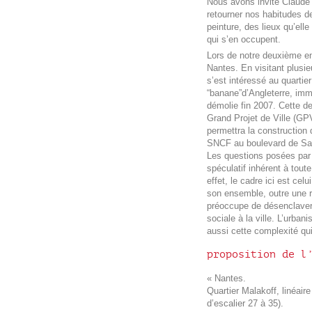
Nous avons invité Claude R
retourner nos habitudes de
peinture, des lieux qu’ell
qui s’en occupent.
Lors de notre deuxième en
Nantes. En visitant plusieur
s’est intéressé au quartier
“banane”d’Angleterre, imm
démolie fin 2007. Cette de
Grand Projet de Ville (GP
permettra la construction 
SNCF au boulevard de Sar
Les questions posées par 
spéculatif inhérent à tout
effet, le cadre ici est cel
son ensemble, outre une ré
préoccupe de désenclaver e
sociale à la ville. L’urban
aussi cette complexité qui
proposition de l
« Nantes.
Quartier Malakoff, linéair
d’escalier 27 à 35).