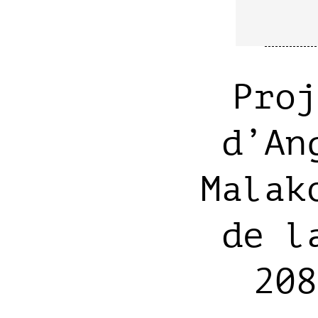
Proj
d’An
Malak
de l
208