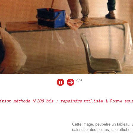
2/4
ition méthode N°208 bis : repeindre
utilisée à Rosny-sou
Cette image, peut-être un tableau, 
calendrier des postes, une affiche