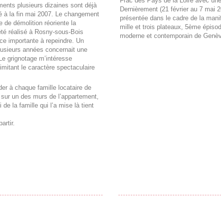
Frac des Pays de la Loire avec un
ments plusieurs dizaines sont déjà
Dernièrement (21 février au 7 mai 20
né à la fin mai 2007. Le changement
présentée dans le cadre de la mani
e de démolition réoriente la
mille et trois plateaux, 5ème épiso
 été réalisé à Rosny-sous-Bois
moderne et contemporain de Genè
ce importante à repeindre. Un
plusieurs années concernait une
 Le grignotage m’intéresse
imitant le caractère spectaculaire
er à chaque famille locataire de
t sur un des murs de l’appartement,
i de la famille qui l’a mise là tient
artir.