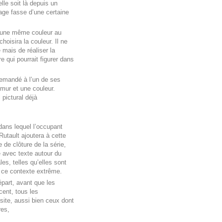
lle soit là depuis un
mage fasse d’une certaine
d’une même couleur au
hoisira la couleur. Il ne
 mais de réaliser la
re qui pourrait figurer dans
 demandé à l’un de ses
mur et une couleur.
 pictural déjà
dans lequel l’occupant
utault ajoutera à cette
 de clôture de la série,
e avec texte autour du
les, telles qu’elles sont
 ce contexte extrême.
épart, avant que les
ent, tous les
site, aussi bien ceux dont
res,