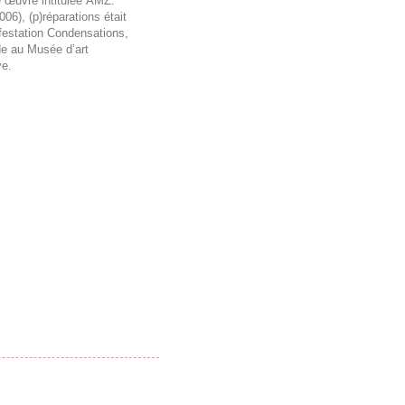
e œuvre intitulée AMZ.
06), (p)réparations était
festation Condensations,
de au Musée d’art
ve.