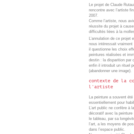
Le projet de Claude Rutau
rencontre avec l’artiste fi
2007.
Comme l’artiste, nous avi
réussite du projet à cause
difficultés liées à la moll
L’annulation de ce projet 
nous intéressait vraiment 
il questionne les choix ef
peintures réalisées et im
destin : la disparition par 
enfin il introduit un rituel
(abandonner une image).
contexte de la c
l’artiste
La peinture a souvent été s
essentiellement pour habi
L’art public ne confère à 
décoratif avec la peinture
le tableau, par sa longévit
l’art, a les moyens de po
dans l’espace public.