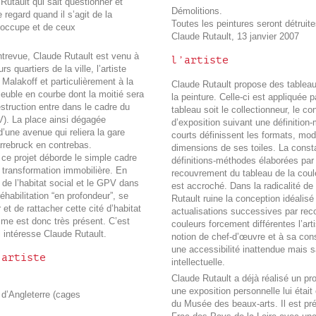
utault qui sait questionner et
Démolitions.
 regard quand il s’agit de la
Toutes les peintures seront détruite
e occupe et de ceux
Claude Rutault, 13 janvier 2007
trevue, Claude Rutault est venu à
l’artiste
s quartiers de la ville, l’artiste
 Malakoff et particulièrement à la
Claude Rutault propose des tableaux
euble en courbe dont la moitié sera
la peinture. Celle-ci est appliquée 
struction entre dans le cadre du
tableau soit le collectionneur, le c
V). La place ainsi dégagée
d’exposition suivant une définition
d’une avenue qui reliera la gare
courts définissent les formats, mo
rebruck en contrebas.
dimensions de ses toiles. La const
ce projet déborde le simple cadre
définitions-méthodes élaborées par l
e transformation immobilière. En
recouvrement du tableau de la coule
ui de l’habitat social et le GPV dans
est accroché. Dans la radicalité d
habilitation “en profondeur”, se
Rutault ruine la conception idéalis
t de rattacher cette cité d’habitat
actualisations successives par rec
isme est donc très présent. C’est
couleurs forcement différentes l’art
 intéresse Claude Rutault.
notion de chef-d’œuvre et à sa conse
une accessibilité inattendue mais 
’artiste
intellectuelle.
Claude Rutault a déjà réalisé un pr
une exposition personnelle lui étai
e d’Angleterre (cages
du Musée des beaux-arts. Il est pré