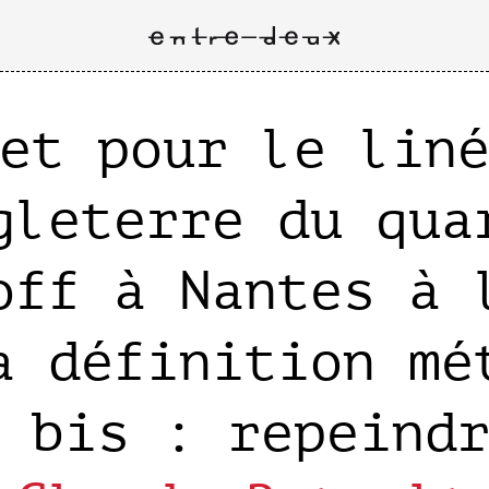
et pour le lin
gleterre du qua
off à Nantes à 
a définition mé
 bis : repeind