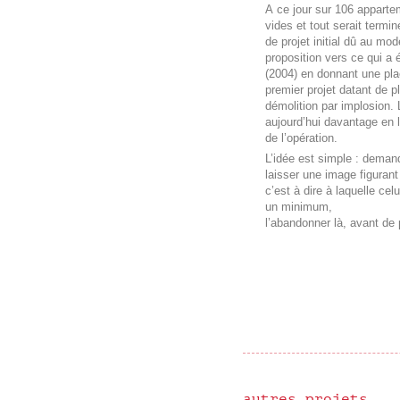
A ce jour sur 106 apparte
vides et tout serait termi
de projet initial dû au mod
proposition vers ce qui a
(2004) en donnant une pla
premier projet datant de 
démolition par implosion.
aujourd’hui davantage en l
de l’opération.
L’idée est simple : demand
laisser une image figuran
c’est à dire à laquelle celu
un minimum,
l’abandonner là, avant de p
autres projets