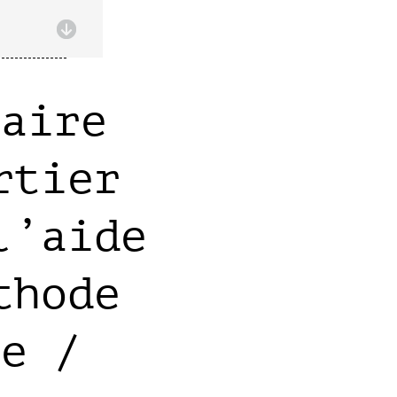
éaire
rtier
l’aide
thode
re /