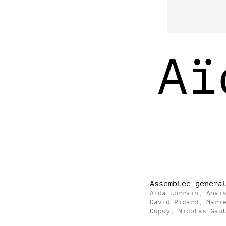
Aï
Assemblée généra
Aïda Lorrain, Anaï
David Picard, Mari
Dupuy, Nicolas Gau