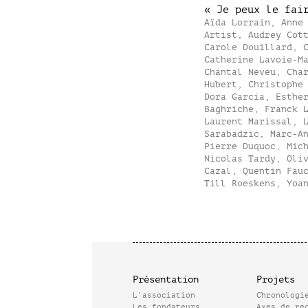
« Je peux le fai
Aïda Lorrain, Anne
Artist, Audrey Cot
Carole Douillard, 
Catherine Lavoie-M
Chantal Neveu, Cha
Hubert, Christophe
Dora Garcia, Esthe
Baghriche, Franck 
Laurent Marissal, 
Sarabadzic, Marc-A
Pierre Duquoc, Mic
Nicolas Tardy, Oli
Cazal, Quentin Fau
Till Roeskens, Yoa
Présentation
Projets
L’association
Chronologi
Les fondateurs
Axes de re