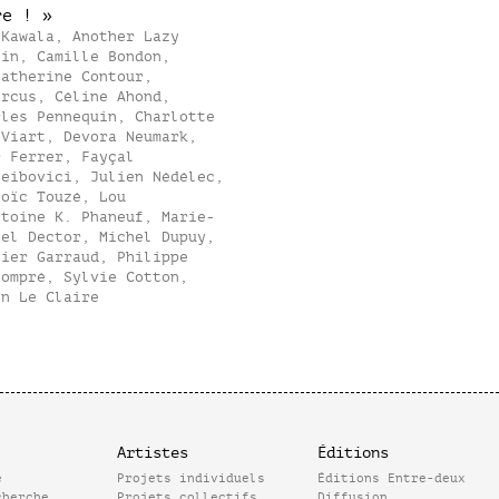
re ! »
 Kawala, Another Lazy
tin, Camille Bondon,
Catherine Contour,
arcus, Céline Ahond,
rles Pennequin, Charlotte
 Viart, Devora Neumark,
r Ferrer, Fayçal
Leibovici, Julien Nédélec,
Loïc Touzé, Lou
ntoine K. Phaneuf, Marie-
hel Dector, Michel Dupuy,
vier Garraud, Philippe
compré, Sylvie Cotton,
nn Le Claire
Artistes
Éditions
e
Projets individuels
Éditions Entre-deux
cherche
Projets collectifs
Diffusion