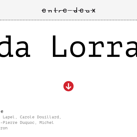
da Lorr
le
s Lapel, Carole Douillard,
e-Pierre Duquoc, Michel
tron