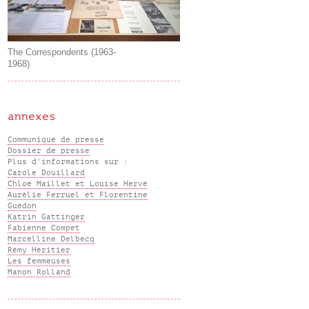
The Correspondents (1963-
1968)
annexes
Communiqué de presse
Dossier de presse
Plus d'informations sur :
Carole Douillard
Chloé Maillet et Louise Hervé
Aurélie Ferruel et Florentine
Guédon
Katrin Gattinger
Fabienne Compet
Marcelline Delbecq
Rémy Héritier
Les femmeuses
Manon Rolland