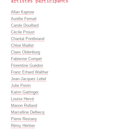
artistes participants
Allan Kaprow
Aurélie Ferruel
Carole Douillard
Cécile Proust
Chantal Pontbriand
Chloé Maillet
Claes Oldenburg
Fabienne Compet
Florentine Guédon
Franz Erhard Walther
Jean-Jacques Lebel
Julie Perrin
Katrin Gattinger
Louise Hervé
Manon Rolland
Marcelline Delbecq
Pierre Restany
Rémy Héritier