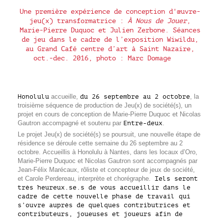
Une première expérience de conception d'œuvre-
jeu(x) transformatrice :
À Nous de Jouer
,
Marie-Pierre Duquoc et Julien Zerbone. Séances
de jeu dans le cadre de l’exposition Wiwildu,
au Grand Café centre d’art à Saint Nazaire,
oct.-dec. 2016, photo : Marc Domage
Honolulu
accueille,
du 26 septembre au 2 octobre
, la
troisième séquence de production de Jeu(x) de société(s), un
projet en cours de conception de Marie-Pierre Duquoc et Nicolas
Gautron accompagné et soutenu par
Entre-deux
.
Le projet Jeu(x) de société(s) se poursuit, une nouvelle étape de
résidence se déroule cette semaine du 26 septembre au 2
octobre. Accueillis à Honolulu à Nantes, dans les locaux d’Oro,
Marie-Pierre Duquoc et Nicolas Gautron sont accompagnés par
Jean-Félix Marécaux, rôliste et concepteur de jeux de société,
et Carole Perdereau, interprète et chorégraphe.
Iels seront
très heureux.se.s de vous accueillir dans le
cadre de cette nouvelle phase de travail qui
s’ouvre auprès de quelques contributrices et
contributeurs, joueuses et joueurs afin de