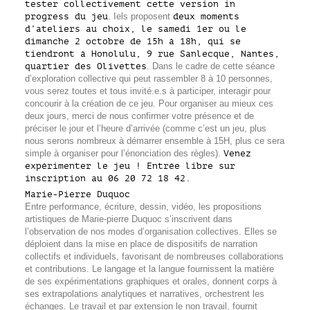
tester collectivement cette version in
progress du jeu
. Iels proposent
deux moments
d’ateliers au choix, le samedi 1er ou le
dimanche 2 octobre de 15h à 18h, qui se
tiendront à Honolulu, 9 rue Sanlecque, Nantes,
quartier des Olivettes
. Dans le cadre de cette séance
d’exploration collective qui peut rassembler 8 à 10 personnes,
vous serez toutes et tous invité.e.s à participer, interagir pour
concourir à la création de ce jeu. Pour organiser au mieux ces
deux jours, merci de nous confirmer votre présence et de
préciser le jour et l’heure d’arrivée (comme c’est un jeu, plus
nous serons nombreux à démarrer ensemble à 15H, plus ce sera
simple à organiser pour l’énonciation des règles).
Venez
expérimenter le jeu ! Entrée libre sur
inscription au 06 20 72 18 42.
Marie-Pierre Duquoc
Entre performance, écriture, dessin, vidéo, les propositions
artistiques de Marie-pierre Duquoc s’inscrivent dans
l’observation de nos modes d’organisation collectives. Elles se
déploient dans la mise en place de dispositifs de narration
collectifs et individuels, favorisant de nombreuses collaborations
et contributions. Le langage et la langue fournissent la matière
de ses expérimentations graphiques et orales, donnent corps à
ses extrapolations analytiques et narratives, orchestrent les
échanges. Le travail et par extension le non travail, fournit