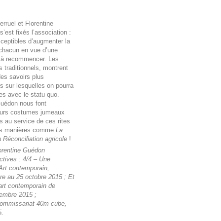
erruel et Florentine
’est fixés l’association :
sceptibles d’augmenter la
 chacun en vue d’une
s à recommencer. Les
s traditionnels, montrent
des savoirs plus
 sur lesquelles on pourra
es avec le statu quo.
 Guédon nous font
leurs costumes jumeaux
s au service de ces rites
eurs manières comme
La
u
Réconciliation agricole
!
lorentine Guédon
ctives : 4/4 – Une
’Art contemporain,
re au 25 octobre 2015 ; Et
art contemporain de
embre 2015 ;
ommissariat 40m cube,
5.