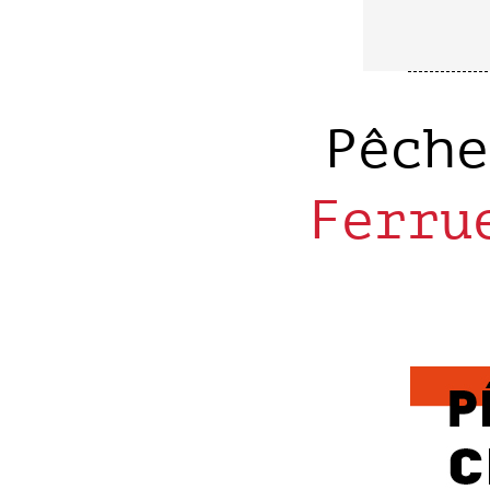
Pêch
Ferru