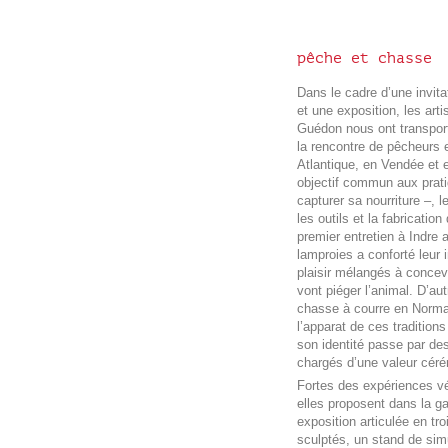
pêche et chasse
Dans le cadre d’une invit
et une exposition, les arti
Guédon nous ont transport
la rencontre de pêcheurs e
Atlantique, en Vendée et 
objectif commun aux prati
capturer sa nourriture –, l
les outils et la fabricatio
premier entretien à Indre 
lamproies a conforté leur in
plaisir mélangés à concevo
vont piéger l’animal. D’
chasse à courre en Norman
l’apparat de ces traditions
son identité passe par d
chargés d’une valeur céré
Fortes des expériences véc
elles proposent dans la g
exposition articulée en troi
sculptés, un stand de simu