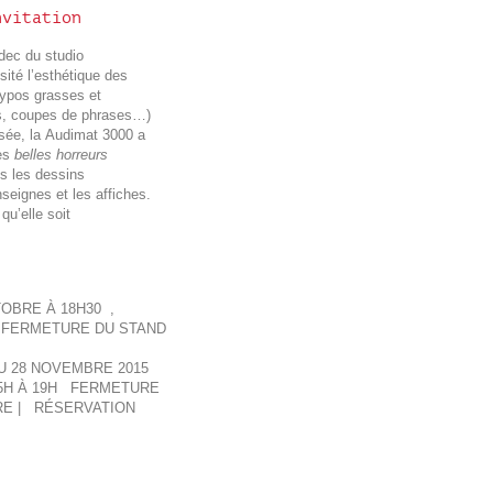
nvitation
ec du studio
ité l’esthétique des
typos grasses et
ns, coupes de phrases…)
lisée, la Audimat 3000 a
des
belles horreurs
ns les dessins
seignes et les affiches.
qu’elle soit
OBRE À 18H30 ,
– FERMETURE DU STAND
U 28 NOVEMBRE 2015
15H À 19H FERMETURE
BRE | RÉSERVATION