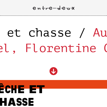
e et chasse /
A
el, Florentine 