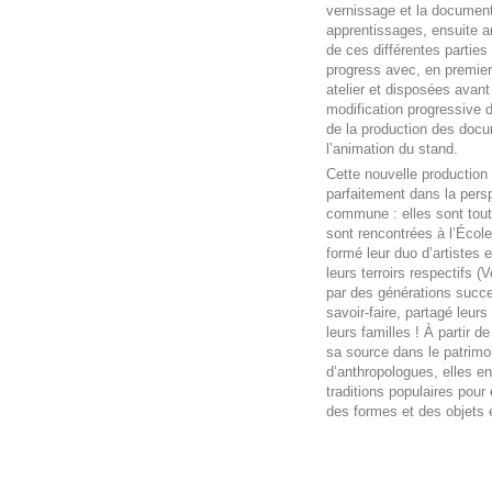
vernissage et la documen
apprentissages, ensuite a
de ces différentes partie
progress avec, en premier
atelier et disposées avant
modification progressive de
de la production des doc
l’animation du stand.
Cette nouvelle production 
parfaitement dans la persp
commune : elles sont toute
sont rencontrées à l’Écol
formé leur duo d’artistes 
leurs terroirs respectifs
par des générations succe
savoir-faire, partagé leurs
leurs familles ! À partir 
sa source dans le patrimo
d’anthropologues, elles e
traditions populaires pour 
des formes et des objets 