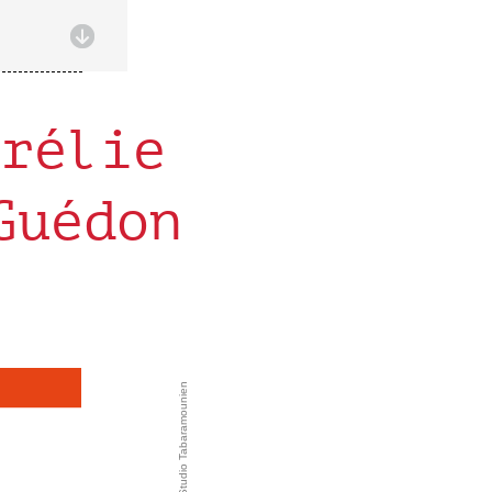
urélie
Guédon
Studio Tabaramounien