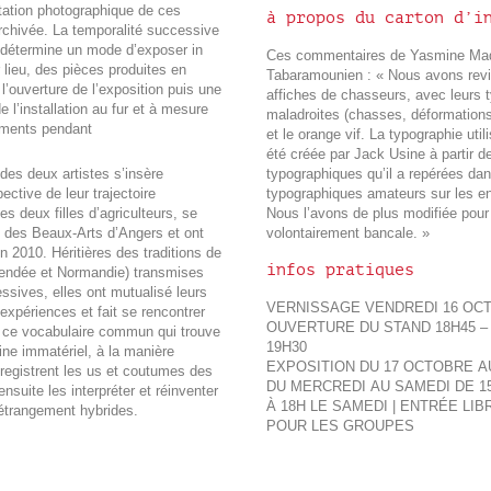
tation photographique de ces
à propos du carton d’i
rchivée. La temporalité successive
s détermine un mode d’exposer in
Ces commentaires de Yasmine Mad
 lieu, des pièces produites en
Tabaramounien : « Nous avons revis
 l’ouverture de l’exposition puis une
affiches de chasseurs, avec leurs 
 l’installation au fur et à mesure
maladroites (chasses, déformatio
uments pendant
et le orange vif. La typographie uti
été créée par Jack Usine à partir 
des deux artistes s’insère
typographiques qu’il a repérées da
ective de leur trajectoire
typographiques amateurs sur les en
s deux filles d’agriculteurs, se
Nous l’avons de plus modifiée pour 
e des Beaux-Arts d’Angers et ont
volontairement bancale. »
en 2010. Héritières des traditions de
infos pratiques
 (Vendée et Normandie) transmises
ssives, elles ont mutualisé leurs
VERNISSAGE VENDREDI 16 OCT
 expériences et fait se rencontrer
OUVERTURE DU STAND 18H45 
de ce vocabulaire commun qui trouve
19H30
ine immatériel, à la manière
EXPOSITION DU 17 OCTOBRE A
nregistrent les us et coutumes des
DU MERCREDI AU SAMEDI DE 
ensuite les interpréter et réinventer
À 18H LE SAMEDI | ENTRÉE LI
étrangement hybrides.
POUR LES GROUPES