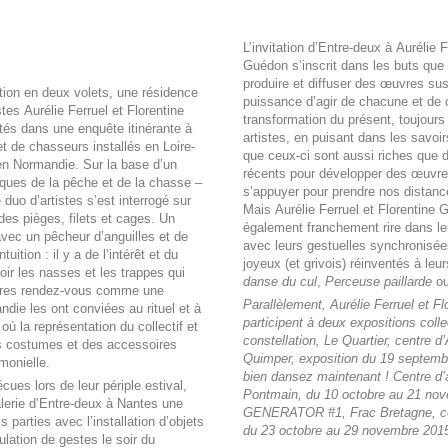
L’invitation d’Entre-deux à Aurélie F
Guédon s’inscrit dans les buts que s
produire et diffuser des œuvres su
ation en deux volets, une résidence
puissance d’agir de chacune et de
stes Aurélie Ferruel et Florentine
transformation du présent, toujour
és dans une enquête itinérante à
artistes, en puisant dans les savoir
t de chasseurs installés en Loire-
que ceux-ci sont aussi riches que 
en Normandie. Sur la base d’un
récents pour développer des œuvres
ques de la pêche et de la chasse –
s’appuyer pour prendre nos distanc
e duo d’artistes s’est interrogé sur
Mais Aurélie Ferruel et Florentine
n des pièges, filets et cages. Un
également franchement rire dans 
avec un pêcheur d’anguilles et de
avec leurs gestuelles synchronisée
tuition : il y a de l’intérêt et du
joyeux (et grivois) réinventés à l
ir les nasses et les trappes qui
danse du cul
,
Perceuse paillarde
o
autres rendez-vous comme une
Parallèlement, Aurélie Ferruel et F
die les ont conviées au rituel et à
participent à deux expositions colle
 où la représentation du collectif et
constellation, Le Quartier, centre d
es costumes et des accessoires
Quimper, exposition du 19 septemb
monielle.
bien dansez maintenant ! Centre d’
ues lors de leur périple estival,
Pontmain, du 10 octobre au 21 nov
alerie d’Entre-deux à Nantes une
GENERATOR #1, Frac Bretagne, c
s parties avec l’installation d’objets
du 23 octobre au 29 novembre 201
lation de gestes le soir du